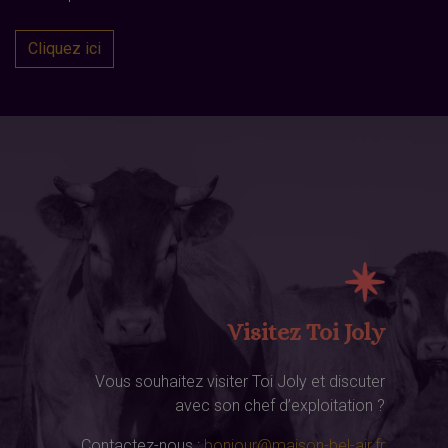
Cliquez ici
Visitez Toi Joly
Vous souhaitez visiter Toi Joly et discuter
avec son chef d’exploitation ?
Contactez-nous :
bonjour@maison-bel-air.fr