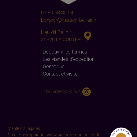
07 89 63 85 54
bonjour@maison-bel-air.fr
Lieu-dit Bel Air
35320 LA COUYERE
Découvrir les fermes
Les viandes d’exception
Génétique
Contact et visite
Suivez-nous sur
Mentions légales
Création graphique :
www.piu-communication.fr